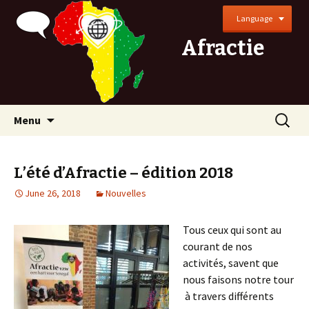
Language
Afractie
Skip
Search
Menu
to
for:
content
L’été d’Afractie – édition 2018
June 26, 2018
Nouvelles
Tous ceux qui sont au
courant de nos
activités, savent que
nous faisons notre tour
à travers différents