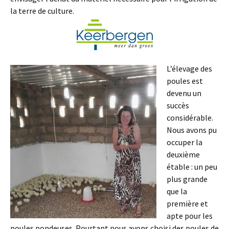
la terre de culture.
L’élevage des
poules est
devenu un
succès
considérable.
Nous avons pu
occuper la
deuxième
étable : un peu
plus grande
que la
première et
apte pour les
poules pondeuses. Pourtant nous avons choisi des poules de