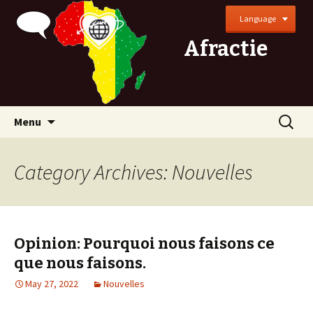
Language
Afractie
Skip
Search
Menu
to
for:
content
Category Archives: Nouvelles
Opinion: Pourquoi nous faisons ce
que nous faisons.
May 27, 2022
Nouvelles