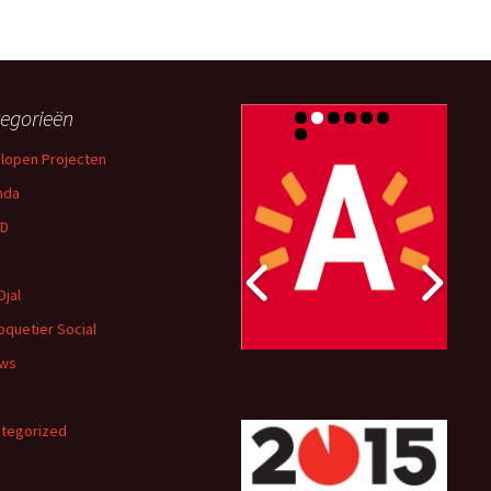
egorieën
lopen Projecten
nda
D
Djal
oquetier Social
uws
tegorized