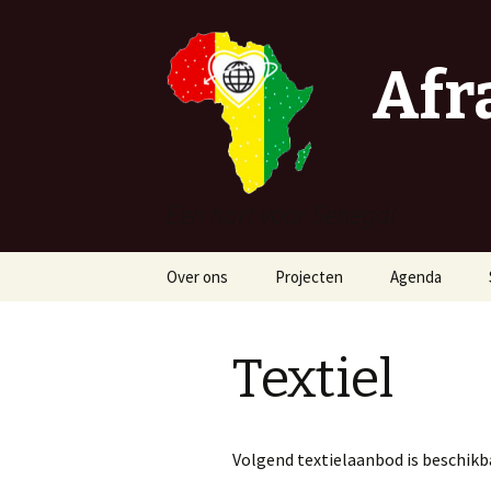
Afr
Een hart voor Senegal
Naar
Over ons
Projecten
Agenda
de
inhoud
AMMD
springen
Textiel
Djar Djal
Le Coquetier Social
Volgend textielaanbod is beschikb
La maison des talibés