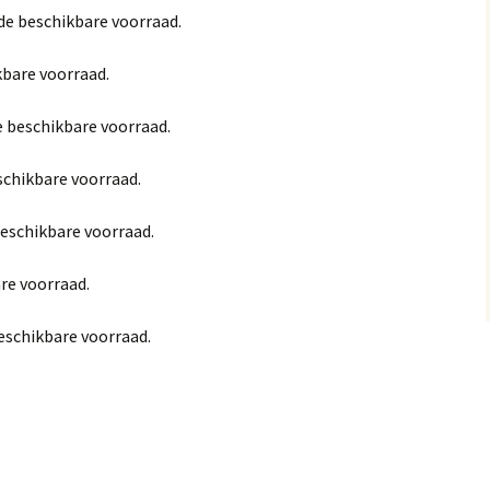
r de beschikbare voorraad.
STOP la mendicité
Textiel
Armbanden
Kleedjes
kbare voorraad.
STOP la pauvreté
Sleutelhangers
de beschikbare voorraad.
Opvanghuis ATAX
schikbare voorraad.
Tawféex i Jigéén (TiJ)
Opvanghuis TSX
beschikbare voorraad.
are voorraad.
beschikbare voorraad.