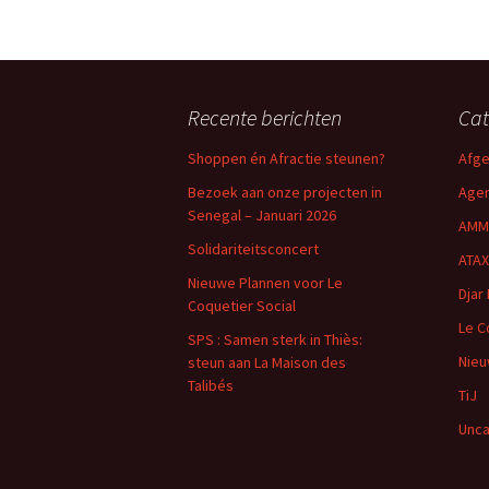
Recente berichten
Cat
Shoppen én Afractie steunen?
Afge
Bezoek aan onze projecten in
Age
Senegal – Januari 2026
AMM
Solidariteitsconcert
ATAX
Nieuwe Plannen voor Le
Djar 
Coquetier Social
Le C
SPS : Samen sterk in Thiès:
Nie
steun aan La Maison des
Talibés
TiJ
Unca