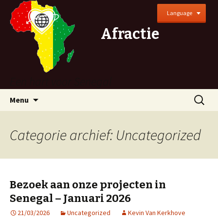
Language
Afractie
Een hart voor Senegal
Naar
Zoeken
Menu
de
naar:
inhoud
springen
Categorie archief: Uncategorized
Bezoek aan onze projecten in
Senegal – Januari 2026
21/03/2026
Uncategorized
Kevin Van Kerkhove