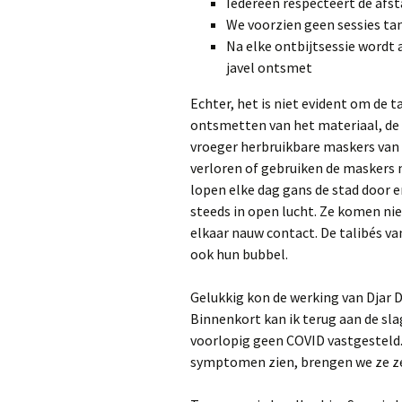
Iedereen respecteert de afst
We voorzien geen sessies ta
Na elke ontbijtsessie wordt 
javel ontsmet
Echter, het is niet evident om de 
ontsmetten van het materiaal, de
vroeger herbruikbare maskers van 
verloren of gebruiken de maskers n
lopen elke dag gans de stad door 
steeds in open lucht. Ze komen ni
elkaar nauw contact. De talibés van
ook hun bubbel.
Gelukkig kon de werking van Djar D
Binnenkort kan ik terug aan de slag
voorlopig geen COVID vastgesteld
symptomen zien, brengen we ze ze