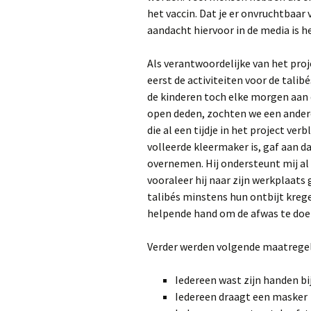
het vaccin. Dat je er onvruchtbaar 
aandacht hiervoor in de media is h
Als verantwoordelijke van het proje
eerst de activiteiten voor de talib
de kinderen toch elke morgen aan
open deden, zochten we een andere
die al een tijdje in het project ver
volleerde kleermaker is, gaf aan d
overnemen. Hij ondersteunt mij al
vooraleer hij naar zijn werkplaats g
talibés minstens hun ontbijt krege
helpende hand om de afwas te doe
Verder werden volgende maatregel
Iedereen wast zijn handen b
Iedereen draagt een masker