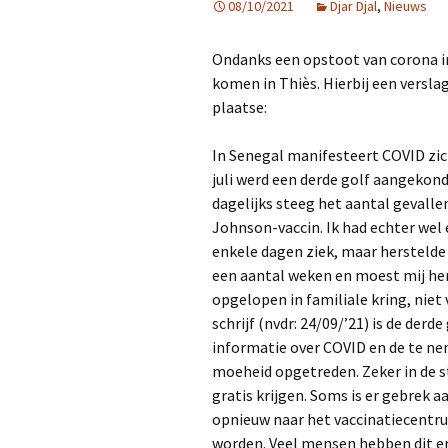
08/10/2021
Djar Djal
,
Nieuws
Afgelopen Projecten
Ondanks een opstoot van corona in
komen in Thiès. Hierbij een versla
plaatse:
In Senegal manifesteert COVID zich
juli werd een derde golf aangekon
dagelijks steeg het aantal gevalle
Johnson-vaccin. Ik had echter wel 
enkele dagen ziek, maar herstelde r
een aantal weken en moest mij herh
opgelopen in familiale kring, niet 
schrijf (nvdr: 24/09/’21) is de derd
informatie over COVID en de te ne
moeheid opgetreden. Zeker in de st
gratis krijgen. Soms is er gebrek a
opnieuw naar het vaccinatiecentr
worden. Veel mensen hebben dit er 