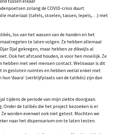
and tussen elkaar
ndenpoetsen zolang de COVID-crisis duurt
alle materiaal (tafels, stoelen, tassen, lepels,…) met
talibés, los van het wassen van de handen en het
 maatregelen te laten volgen. Ze hebben allemaal
Djar Djal gekregen, maar hebben ze dikwijls al
iet. Ook het afstand houden, is voor hen moeilijk. Ze
en hebben met veel mensen contact. Weliswaar is dit
et in gesloten ruimtes en hebben veelal enkel met
 hun ‘daara’ (verblijfplaats van de talibés) zijn dan
jal tijdens de periode van mijn ziekte doorgaan.
. Onder de talibés die het project bezoeken is er
. Ze worden evenwel ook niet getest. Mochten we
ker naar het dispensarium om te laten testen.