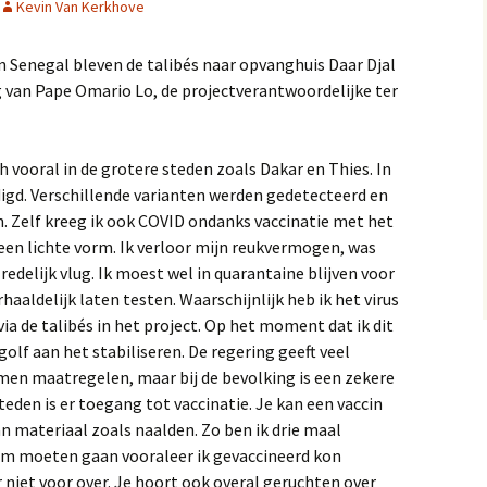
Kevin Van Kerkhove
STOP la mendicité
Textiel
Armbanden
Kleedjes
 Senegal bleven de talibés naar opvanghuis Daar Djal
STOP la pauvreté
Sleutelhangers
g van Pape Omario Lo, de projectverantwoordelijke ter
Opvanghuis ATAX
 vooral in de grotere steden zoals Dakar en Thies. In
Tawféex i Jigéén (TiJ)
digd. Verschillende varianten werden gedetecteerd en
n. Zelf kreeg ik ook COVID ondanks vaccinatie met het
Opvanghuis TSX
een lichte vorm. Ik verloor mijn reukvermogen, was
edelijk vlug. Ik moest wel in quarantaine blijven voor
aaldelijk laten testen. Waarschijnlijk heb ik het virus
via de talibés in het project. Op het moment dat ik dit
e golf aan het stabiliseren. De regering geeft veel
men maatregelen, maar bij de bevolking is een zekere
eden is er toegang tot vaccinatie. Je kan een vaccin
an materiaal zoals naalden. Zo ben ik drie maal
um moeten gaan vooraleer ik gevaccineerd kon
niet voor over. Je hoort ook overal geruchten over