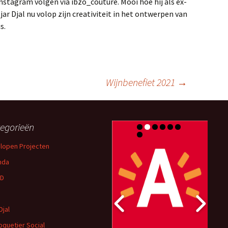
nstagram volgen via ibzo_couture. Mooi hoe hij als ex-
ar Djal nu volop zijn creativiteit in het ontwerpen van
s.
Wijnbenefiet 2021
→
egorieën
lopen Projecten
nda
D
Djal
oquetier Social