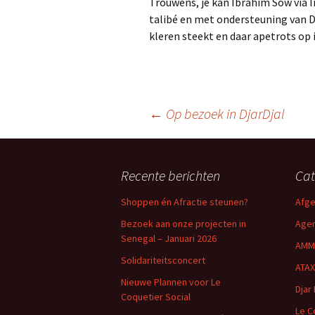
Trouwens, je kan Ibrahim Sow via I
talibé en met ondersteuning van Dj
kleren steekt en daar apetrots op i
←
Op bezoek in DjarDjal
Berichtnavigatie
Recente berichten
Cat
Shoppen én Afractie steunen?
Afge
Bezoek aan onze projecten in
Age
Senegal – Januari 2026
AMM
Solidariteitsconcert
ATAX
Nieuwe Plannen voor Le
Djar 
Coquetier Social
Le C