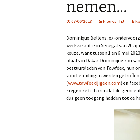
nemen…
Afgelopen Projecten
07/06/2023
Nieuws
,
TiJ
Ke
Dominique Bellens, ex-ondervoorzit
werkvakantie in Senegal van 20 ap
keuze, want tussen 1 en 6 mei 202
plaats in Dakar. Dominique zou s
bestuursleden van Tawféex, hun o
voorbereidingen werden getroffen:
(
www.tawfeexijigeen.com
) en fac
kregen ze te horen dat de gemeent
dus geen toegang hadden tot de 