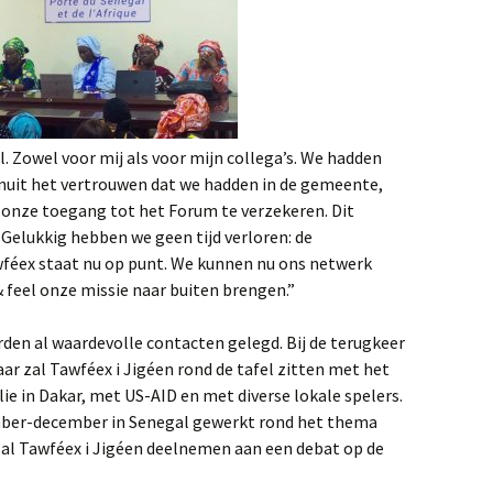
. Zowel voor mij als voor mijn collega’s. We hadden
vanuit het vertrouwen dat we hadden in de gemeente,
 onze toegang tot het Forum te verzekeren. Dit
Gelukkig hebben we geen tijd verloren: de
féex staat nu op punt. We kunnen nu ons netwerk
 feel onze missie naar buiten brengen.”
rden al waardevolle contacten gelegd. Bij de terugkeer
aar zal Tawféex i Jigéen rond de tafel zitten met het
lie in Dakar, met US-AID en met diverse lokale spelers.
mber-december in Senegal gewerkt rond het thema
 zal Tawféex i Jigéen deelnemen aan een debat op de