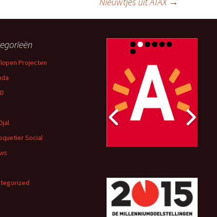
Nieuwtjes uit ATAX
→
egorieën
lopen Projecten
nda
D
Djal
oquetier Social
uws
tegorized