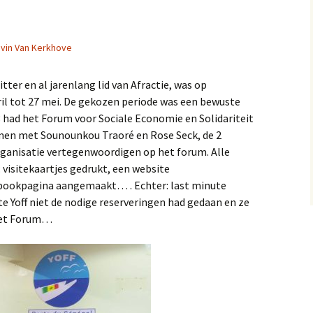
STOP la mendicité
Textiel
Armbanden
Kleedjes
vin Van Kerkhove
STOP la pauvreté
Sleutelhangers
Opvanghuis ATAX
ter en al jarenlang lid van Afractie, was op
ril tot 27 mei. De gekozen periode was een bewuste
Tawféex i Jigéén (TiJ)
3 had het Forum voor Sociale Economie en Solidariteit
amen met Sounounkou Traoré en Rose Seck, de 2
Opvanghuis TSX
rganisatie vertegenwoordigen op het forum. Alle
 visitekaartjes gedrukt, een website
ebookpagina aangemaakt… . Echter: last minute
e Yoff niet de nodige reserveringen had gedaan en ze
het Forum…