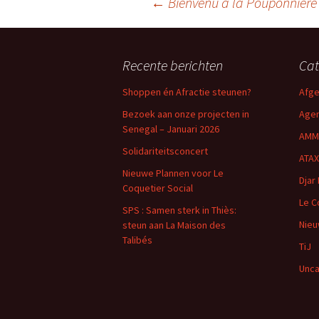
←
Bienvenu à la Pouponnière
Berichtnavigatie
Recente berichten
Cat
Shoppen én Afractie steunen?
Afge
Bezoek aan onze projecten in
Age
Senegal – Januari 2026
AMM
Solidariteitsconcert
ATAX
Nieuwe Plannen voor Le
Djar 
Coquetier Social
Le C
SPS : Samen sterk in Thiès:
Nie
steun aan La Maison des
Talibés
TiJ
Unca