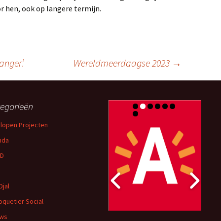
r hen, ook op langere termijn.
nger’.
Wereldmeerdaagse 2023
→
egorieën
lopen Projecten
nda
D
Djal
oquetier Social
uws