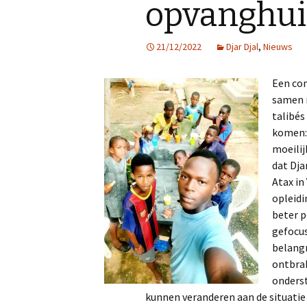
opvanghuis
Afgelopen Projecten
21/12/2022
Djar Djal
,
Nieuws
Een com
samen m
talibés 
komen: 
moeilij
dat Dja
Atax in
opleidi
beter p
gefocus
belangr
ontbrak
onderst
kunnen veranderen aan de situatie 