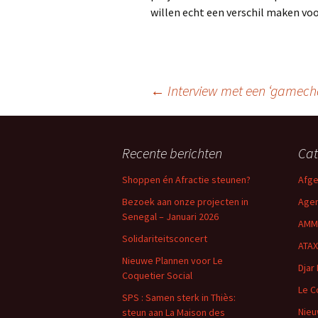
willen echt een verschil maken voo
←
Interview met een ‘gamecha
Berichtnavigatie
Recente berichten
Cat
Shoppen én Afractie steunen?
Afge
Bezoek aan onze projecten in
Age
Senegal – Januari 2026
AMM
Solidariteitsconcert
ATAX
Nieuwe Plannen voor Le
Djar 
Coquetier Social
Le C
SPS : Samen sterk in Thiès:
Nie
steun aan La Maison des