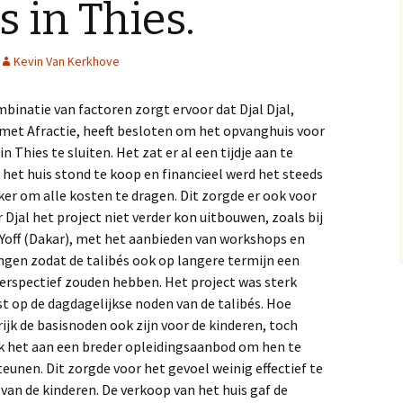
 in Thies.
STOP la mendicité
Textiel
Armbanden
Kleedjes
Kevin Van Kerkhove
STOP la pauvreté
Sleutelhangers
Opvanghuis ATAX
binatie van factoren zorgt ervoor dat Djal Djal,
et Afractie, heeft besloten om het opvanghuis voor
Tawféex i Jigéén (TiJ)
in Thies te sluiten. Het zat er al een tijdje aan te
het huis stond te koop en financieel werd het steeds
Opvanghuis TSX
ker om alle kosten te dragen. Dit zorgde er ook voor
r Djal het project niet verder kon uitbouwen, zoals bij
 Yoff (Dakar), met het aanbieden van workshops en
ngen zodat de talibés ook op langere termijn een
erspectief zouden hebben. Het project was sterk
t op de dagdagelijkse noden van de talibés. Hoe
ijk de basisnoden ook zijn voor de kinderen, toch
 het aan een breder opleidingsaanbod om hen te
eunen. Dit zorgde voor het gevoel weinig effectief te
van de kinderen. De verkoop van het huis gaf de