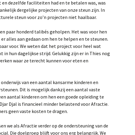
t en dezelfde faciliteiten had en te betalen was, was
nkelijk dergelijke projecten van onze steun zijn. In
cturele steun voor zo’n projecten niet haalbaar.
 een paar honderd talibés geholpen. Het was voor hen
t er alles aan gedaan om hen te helpen en te steunen.
baar voor. We weten dat het project voor heel wat
 in hun dagelijkse strijd. Gelukkig zijn er in Thies nog
werken waar ze terecht kunnen voor eten en
het onderwijs van een aantal kansarme kinderen en
steunen. Dit is mogelijk dankzij een aantal vaste
 een aantal kinderen om hen een goede opleiding te
Djar Djal is financieel minder belastend voor Afractie.
mers geen vaste kosten te dragen.
en we als Afractie verder op de ondersteuning van de
cial. Die doelgroep blijft voor ons erg belangrijk. We