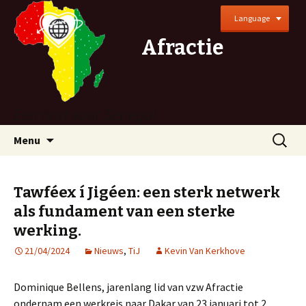
Language
Afractie
Een hart voor Senegal
Naar
Zoeken
Menu
de
naar:
inhoud
springen
Tawféex í Jigéen: een sterk netwerk
als fundament van een sterke
werking.
21/04/2024
Nieuws
,
TiJ
Kevin Van Kerkhove
Dominique Bellens, jarenlang lid van vzw Afractie
ondernam een werkreis naar Dakar van 23 januari tot 2