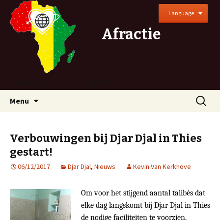
Language
Afractie
Een hart voor Senegal
Naar
Zoeken
Menu
de
naar:
inhoud
springen
Verbouwingen bij Djar Djal in Thies
gestart!
06/12/2017
Djar Djal
,
Nieuws
Kevin Van Kerkhove
Om voor het stijgend aantal talibés dat
elke dag langskomt bij Djar Djal in Thies
de nodige faciliteiten te voorzien,