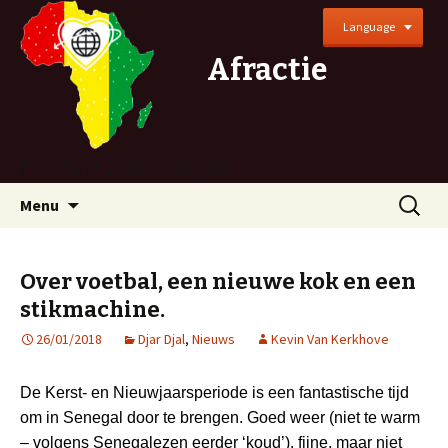
Language
Afractie
Een hart voor Senegal
Naar
Zoeken
Menu
de
naar:
inhoud
springen
Over voetbal, een nieuwe kok en een
stikmachine.
26/01/2018
Djar Djal
,
Nieuws
Kevin Van Kerkhove
De Kerst- en Nieuwjaarsperiode is een fantastische tijd
om in Senegal door te brengen. Goed weer (niet te warm
– volgens Senegalezen eerder ‘koud’), fijne, maar niet