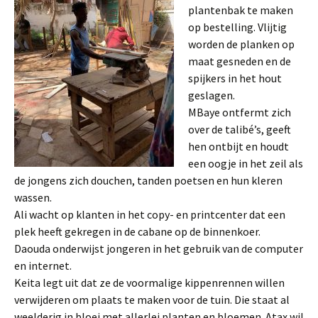
plantenbak te maken
op bestelling. Vlijtig
worden de planken op
maat gesneden en de
spijkers in het hout
geslagen.
MBaye ontfermt zich
over de talibé’s, geeft
hen ontbijt en houdt
een oogje in het zeil als
de jongens zich douchen, tanden poetsen en hun kleren
wassen.
Ali wacht op klanten in het copy- en printcenter dat een
plek heeft gekregen in de cabane op de binnenkoer.
Daouda onderwijst jongeren in het gebruik van de computer
en internet.
Keita legt uit dat ze de voormalige kippenrennen willen
verwijderen om plaats te maken voor de tuin. Die staat al
weelderig in bloei met allerlei planten en bloemen. Atax wil