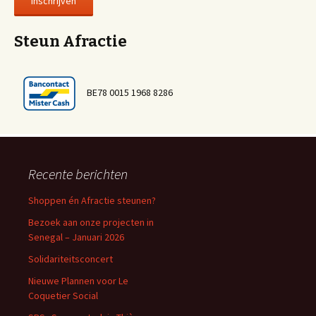
Steun Afractie
BE78 0015 1968 8286
Recente berichten
Shoppen én Afractie steunen?
Bezoek aan onze projecten in
Senegal – Januari 2026
Solidariteitsconcert
Nieuwe Plannen voor Le
Coquetier Social