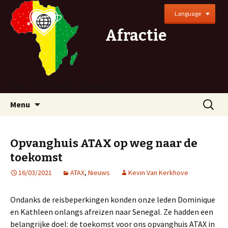
Language
Afractie
Een hart voor Senegal
Naar
Zoeken
Menu
de
naar:
inhoud
springen
Opvanghuis ATAX op weg naar de
toekomst
16/03/2021
ATAX
,
Nieuws
Kevin Van Kerkhove
Ondanks de reisbeperkingen konden onze leden Dominique
en Kathleen onlangs afreizen naar Senegal. Ze hadden een
belangrijke doel: de toekomst voor ons opvanghuis ATAX in