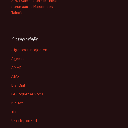
SPS : Samen sterk in Thiès:
steun aan La Maison des
Talibés
Categorieën
Afgelopen Projecten
Agenda
AMMD
ATAX
Djar Djal
Le Coquetier Social
Nieuws
TiJ
Uncategorized