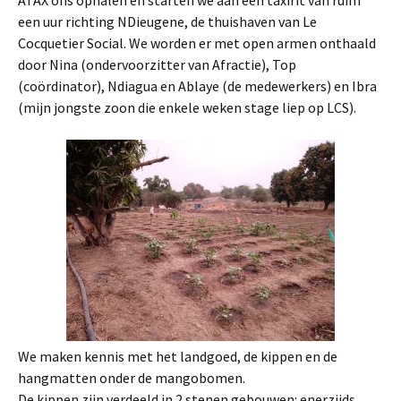
ATAX ons ophalen en starten we aan een taxirit van ruim
een uur richting NDieugene, de thuishaven van Le
Cocquetier Social. We worden er met open armen onthaald
door Nina (ondervoorzitter van Afractie), Top
(coördinator), Ndiagua en Ablaye (de medewerkers) en Ibra
(mijn jongste zoon die enkele weken stage liep op LCS).
We maken kennis met het landgoed, de kippen en de
hangmatten onder de mangobomen.
De kippen zijn verdeeld in 2 stenen gebouwen: enerzijds