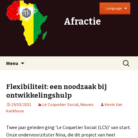
Language
Afractie
Een hart voor Senegal
Naar
Zoeken
Menu
de
naar:
inhoud
springen
Flexibiliteit: een noodzaak bij
ontwikkelingshulp
19/03/2021
Le Coquetier Social
,
Nieuws
Kevin Van
Kerkhove
Twee jaar geleden ging ‘Le Coquetier Social (LCS)’ van start.
Onze ondervoorzitster Nina, die dit project van heel