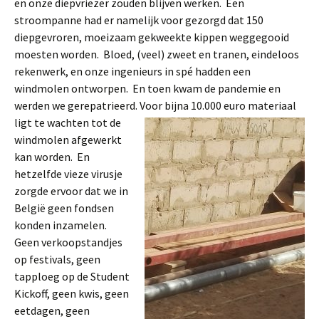
en onze diepvriezer zouden blijven werken. Een
stroompanne had er namelijk voor gezorgd dat 150
diepgevroren, moeizaam gekweekte kippen weggegooid
moesten worden. Bloed, (veel) zweet en tranen, eindeloos
rekenwerk, en onze ingenieurs in spé hadden een
windmolen ontworpen. En toen kwam de pandemie en
werden we gerepatrieerd.
Voor bijna 10.000 euro materiaal
ligt te wachten tot de
windmolen afgewerkt
kan worden. En
hetzelfde vieze virusje
zorgde ervoor dat we in
België geen fondsen
konden inzamelen.
Geen verkoopstandjes
op festivals, geen
tapploeg op de Student
Kickoff, geen kwis, geen
eetdagen, geen