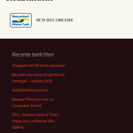
BE78 0015 1968 8286
Recente berichten
Shoppen én Afractie steunen?
Bezoek aan onze projecten in
Senegal – Januari 2026
Solidariteitsconcert
Nieuwe Plannen voor Le
Coquetier Social
SPS : Samen sterk in Thiès:
steun aan La Maison des
Talibés