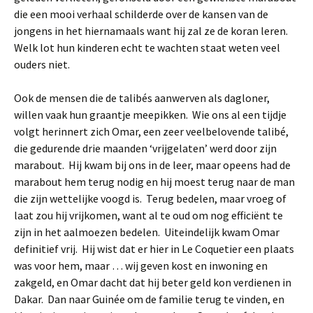
die een mooi verhaal schilderde over de kansen van de
jongens in het hiernamaals want hij zal ze de koran leren.
Welk lot hun kinderen echt te wachten staat weten veel
ouders niet.
Ook de mensen die de talibés aanwerven als dagloner,
willen vaak hun graantje meepikken. Wie ons al een tijdje
volgt herinnert zich Omar, een zeer veelbelovende talibé,
die gedurende drie maanden ‘vrijgelaten’ werd door zijn
marabout. Hij kwam bij ons in de leer, maar opeens had de
marabout hem terug nodig en hij moest terug naar de man
die zijn wettelijke voogd is. Terug bedelen, maar vroeg of
laat zou hij vrijkomen, want al te oud om nog efficiënt te
zijn in het aalmoezen bedelen. Uiteindelijk kwam Omar
definitief vrij. Hij wist dat er hier in Le Coquetier een plaats
was voor hem, maar … wij geven kost en inwoning en
zakgeld, en Omar dacht dat hij beter geld kon verdienen in
Dakar. Dan naar Guinée om de familie terug te vinden, en