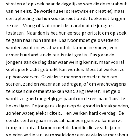
straten af op zoek naar de dagelijkse som die de marabout
van hen eist. Ze worden zeer streetwise en creatief, maar
een opleiding die hun voorbereidt op de toekomst krijgen
ze niet. Vroeg of laat moet de marabout de jongens
loslaten. Maar dan is het hun eerste prioriteit om op zoek
te gaan naar hun familie. Daarvoor moet geld verdiend
worden want meestal woont de familie in Guinée, een
armer buurland, en de reis is niet gratis. Dus gaan de
jongens aan de slag daar waar weinig kennis, maar vooral
veel spierkracht gebruikt kan worden. Meestal werken ze
op bouwwerven. Gewiekste mannen ronselen hen om
stenen, zand en water aan te dragen, of om vrachtwagens
te lossen die cementzakken van 50 kg leveren. Het geld
wordt zo goed mogelijk gespaard om de reis naar ‘huis’ te
bekostigen. De jongens slapen op de grond in kraakpanden,
zonder water, elektriciteit, .. en werken hard overdag. De
eerste centen gaan meestal naar een gsm. Zo kunnen ze
terug in contact komen met de familie die ze vele jaren
geleden verlieten, geronseld door een gewiekste marabout