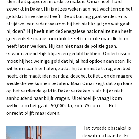
identiteitspapieren in orde te maken. Omar heeft hard
gewerkt in Dakar. Hij is al zes weken aan het wachten op het
geld dat hij verdiend heeft. De uitbuiting gaat verder: er is
altijd wel een reden waarom hij het niet krijgt; en wat gaat
hij doen? Hij heeft niet de Senegalese nationaliteit en heeft
geen enkele manier om druk te zetten op de man die hem
heeft laten werken. Hij kan niet naar de politie gaan.
Gewoon vriendelijk blijven en geduld hebben. Ondertussen
moet hij het weinige geld dat hij al had opdoen aan eten. Ik
wil hem naar hier halen, zodat hij tenminste terug een bed
heeft, drie maaltijden per dag, douche, toilet .. en de magere
wedde die we kunnen betalen. Maar Omar zegt dat zijn kans
op het verdiende geld in Dakar verkeken is als hij er niet
aanhoudend naar blijft vragen. Uiteindelijk vraag ik om
welke som het gaat. 50,000 cfa, zo’n 75 euro … Het
onrecht blijft maar duren.
Het tweede obstakel is
de waterschaarste. Er