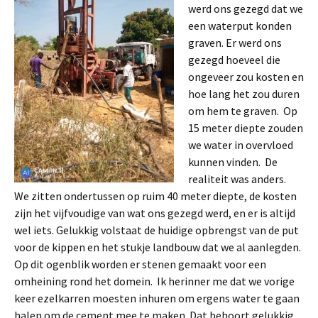
werd ons gezegd dat we
een waterput konden
graven. Er werd ons
gezegd hoeveel die
ongeveer zou kosten en
hoe lang het zou duren
om hem te graven. Op
15 meter diepte zouden
we water in overvloed
kunnen vinden. De
realiteit was anders.
We zitten ondertussen op ruim 40 meter diepte, de kosten
zijn het vijfvoudige van wat ons gezegd werd, en er is altijd
wel iets. Gelukkig volstaat de huidige opbrengst van de put
voor de kippen en het stukje landbouw dat we al aanlegden.
Op dit ogenblik worden er stenen gemaakt voor een
omheining rond het domein. Ik herinner me dat we vorige
keer ezelkarren moesten inhuren om ergens water te gaan
halen om de cement mee te maken. Dat behoort gelukkig