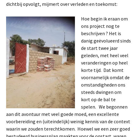
dichtbij opvolgt, mijmert over verleden en toekomst:
Hoe begin ik eraan om
ons project nog te
beschrijven ? Het is
danig geëvolueerd sinds
de start twee jaar
geleden, met heel veel
veranderingen op heel
korte tijd. Dat komt
voornamelijk omdat de
omstandigheden ons
steeds dwingen om
kort op de bal te
spelen. We begonnen
aan dit avontuur met veel goede moed, een excellente
voorbereiding en (uiteindelijk) weinig kennis van de context
waarin we zouden terechtkomen. Hoewel we een zeer goed
bestudeerd businessplan maakten voor de opstart, waren